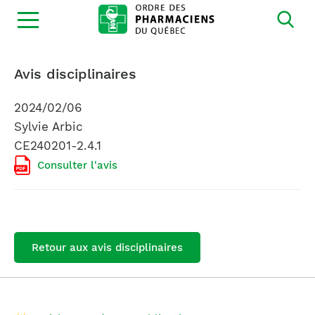
Ouvrir
la
navigation
du
site
Avis disciplinaires
2024/02/06
Sylvie Arbic
CE240201-2.4.1
Consulter l'avis
Retour aux avis disciplinaires