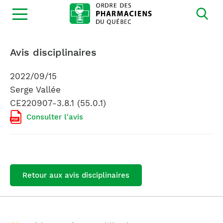
Ouvrir
la
navigation
du
site
Avis disciplinaires
2022/09/15
Serge Vallée
CE220907-3.8.1 (55.0.1)
Consulter l'avis
Retour aux avis disciplinaires