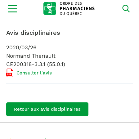
Ouvrir
la
navigation
du
site
Avis disciplinaires
2020/03/26
Normand Thériault
CE200318-3.3.1 (55.0.1)
Consulter l'avis
Retour aux avis disciplinaires