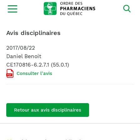
Ouvrir
la
navigation
du
site
Avis disciplinaires
2017/08/22
Daniel Benoit
CE170816-6.2.7.1 (55.0.1)
Consulter l'avis
Retour aux avis disciplinaires