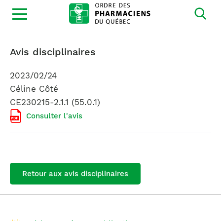
Ouvrir
la
navigation
du
site
Avis disciplinaires
2023/02/24
Céline Côté
CE230215-2.1.1 (55.0.1)
Consulter l'avis
Retour aux avis disciplinaires