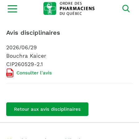
Ouvrir
la
navigation
du
site
Avis disciplinaires
2026/06/29
Bouchra Kaicer
CIP260529-2.1
Consulter l'avis
Retour aux avis disciplinaires