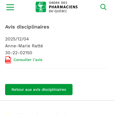
Ouvrir
la
navigation
du
site
Avis disciplinaires
2025/12/04
Anne-Marie Ratté
30-22-02150
Consulter l'avis
Retour aux avis disciplinaires