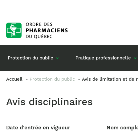
Protection du public
Pratique professionnelle
Accueil
Protection du public
Avis de limitation et de 
Gestion de mon dossier
Rôle du pharmacie
Avis disciplinaires
Retour à la pratique
Vos questions : de
Exercice en société
Commande de matériel
Date d'entrée en vigueur
Nom compl