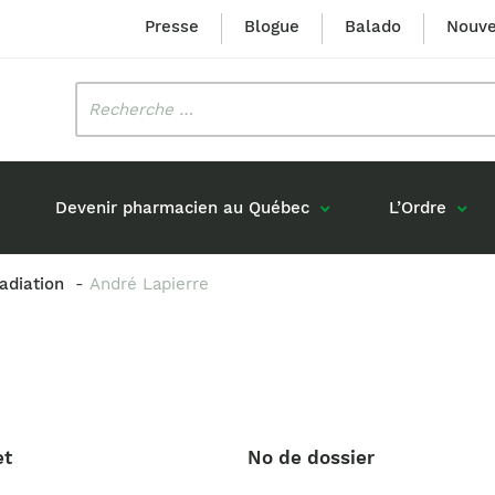
Presse
Blogue
Balado
Nouve
Rechercher
:
Devenir pharmacien au Québec
L’Ordre
radiation
André Lapierre
Mission et valeurs
Prix Louis-Hébert
Formation 
n
Étudiants formés au Québec
Gouvernance
Prix Innovation Janine-Matt
Accréditat
s réponses
Diplômés au Canada (hors Québec)
Histoire
Mérite du CIQ
ou pharmaciens canadiens
Identité visuelle
Fellow
Diplômés en France
et
No de dossier
Déclaration des services
Diplômés à l’international (excluant la