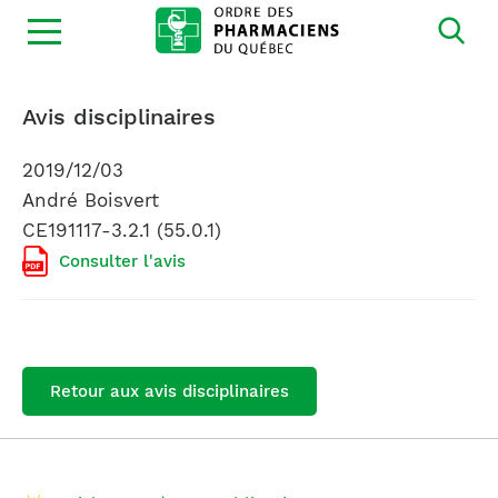
Ouvrir
la
navigation
du
site
Avis disciplinaires
2019/12/03
André Boisvert
CE191117-3.2.1 (55.0.1)
Consulter l'avis
Retour aux avis disciplinaires