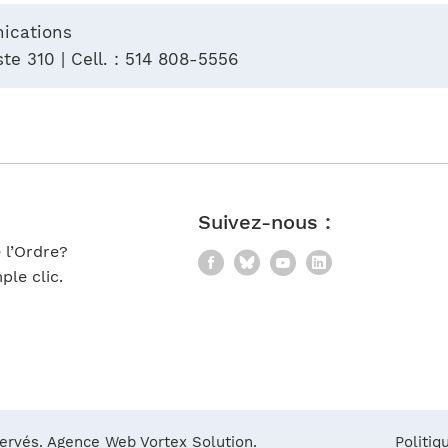
nications
te 310 | Cell. : 514 808-5556
Suivez-nous :
 l’Ordre?
Facebook
Bluesky
YouTube
LinkedIn
le clic.
servés.
Agence Web Vortex Solution.
Politiq