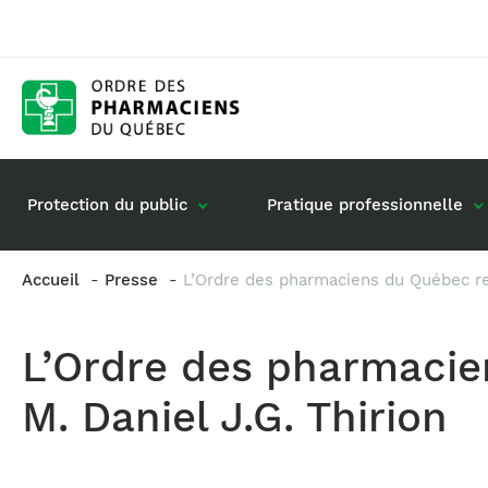
Protection du public
Pratique professionnelle
Accueil
Presse
L’Ordre des pharmaciens du Québec rem
Gestion de mon dossier
Rôle du pharmacie
L’Ordre des pharmacie
Retour à la pratique
Vos questions : de
Exercice en société
M. Daniel J.G. Thirion
Commande de matériel