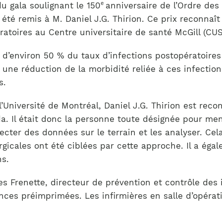
Notre équipe
e
du gala soulignant le 150
anniversaire de l’Ordre de
France)
té remis à M. Daniel J.G. Thirion. Ce prix reconnaît l
ratoires au Centre universitaire de santé McGill (CU
 d’environ 50 % du taux d’infections postopératoire
une réduction de la morbidité reliée à ces infection
s.
’Université de Montréal, Daniel J.G. Thirion est re
 Il était donc la personne toute désignée pour mener 
ter des données sur le terrain et les analyser. Cela 
rgicales ont été ciblées par cette approche. Il a égal
ns.
es Frenette, directeur de prévention et contrôle des
ances préimprimées. Les infirmières en salle d’opér