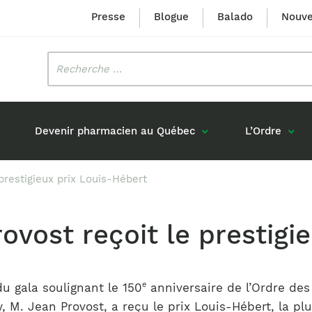
Presse
Blogue
Balado
Nouve
Rechercher
:
Devenir pharmacien au Québec
L’Ordre
prestigieux prix Louis-Hébert
Mission et valeurs
Prix Louis-Hébert
Formation 
n
Étudiants formés au Québec
Gouvernance
Prix Innovation Janine-Matt
vost reçoit le prestigi
Accréditat
s réponses
Diplômés au Canada (hors Québec)
Histoire
Mérite du CIQ
ou pharmaciens canadiens
Identité visuelle
Fellow
Diplômés en France
e
u gala soulignant le 150
anniversaire de l’Ordre de
Déclaration des services
Diplômés à l’international (excluant la
. Jean Provost, a reçu le prix Louis-Hébert, la plus