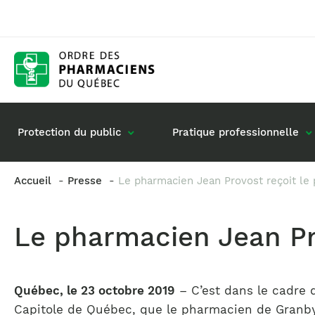
Protection du public
Pratique professionnelle
Accueil
Presse
Le pharmacien Jean Provost reçoit le 
Gestion de mon dossier
Rôle du pharmacie
Le pharmacien Jean Pro
Retour à la pratique
Vos questions : de
Exercice en société
Commande de matériel
Québec, le 23 octobre 2019
– C’est dans le cadre d
Capitole de Québec, que le pharmacien de Granby, M