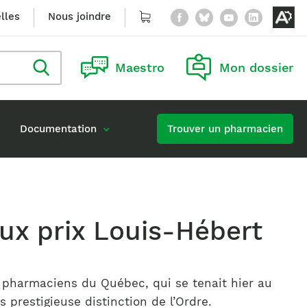
Facebook
Bluesky
YouTube
Linke
lles
Nous joindre
Panier
Ou
le
Rechercher
Maestro
Mon dossier
m
dans
le
blogue
de
na
Documentation
Trouver un pharmacien
ac
Carrières à l’Ordre
Accès à l’information
continue obligatoire
Publier une offre d’emploi
e
eux prix Louis-Hébert
ion d’une formation
s pharmaciens du Québec, qui se tenait hier au
 prestigieuse distinction de l’Ordre.