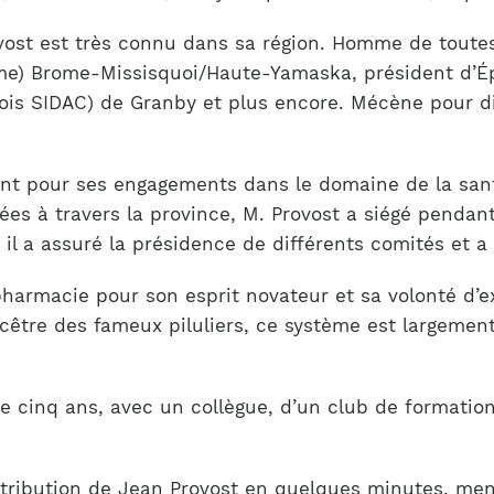
Notre équipe
France)
t est très connu dans sa région. Homme de toutes 
me) Brome-Missisquoi/Haute-Yamaska, président d’Ép
is SIDAC) de Granby et plus encore. Mécène pour di
ent pour ses engagements dans le domaine de la sant
es à travers la province, M. Provost a siégé pendant
l a assuré la présidence de différents comités et a
pharmacie pour son esprit novateur et sa volonté d’
cêtre des fameux piluliers, ce système est largement
s de cinq ans, avec un collègue, d’un club de formati
contribution de Jean Provost en quelques minutes, me