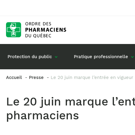
Protection du public
Pratique professionnelle
Accueil
Presse
Le 20 juin marque l’entrée en vigueur
Gestion de mon dossier
Rôle du pharmacie
Le 20 juin marque l’en
Retour à la pratique
Vos questions : de
Exercice en société
pharmaciens
Commande de matériel