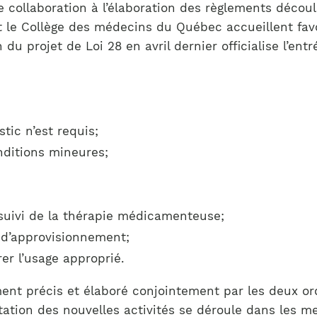
Notre équipe
te collaboration à l’élaboration des règlements décou
France)
 le Collège des médecins du Québec accueillent favor
u projet de Loi 28 en avril dernier officialise l’entr
ic n’est requis;
nditions mineures;
 suivi de la thérapie médicamenteuse;
 d’approvisionnement;
r l’usage approprié.
nt précis et élaboré conjointement par les deux ord
tation des nouvelles activités se déroule dans les m