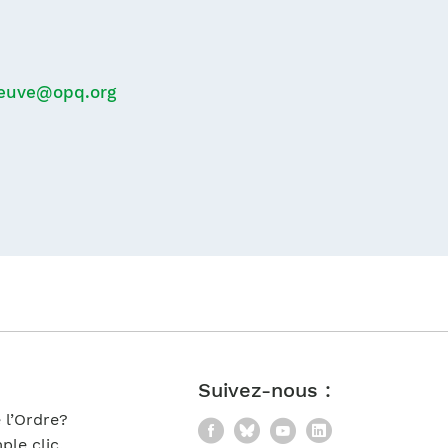
neuve@opq.org
Suivez-nous :
 l’Ordre?
Facebook
Bluesky
YouTube
LinkedIn
le clic.