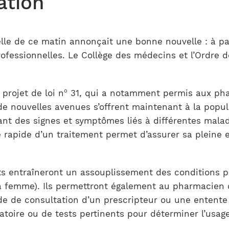
ation
Notre équipe
France)
elle de ce matin annonçait une bonne nouvelle : à pa
rofessionnelles. Le Collège des médecins et l’Ordr
o
projet de loi n
31, qui a notamment permis aux pha
, de nouvelles avenues s’offrent maintenant à la po
nt des signes et symptômes liés à différentes maladi
 rapide d’un traitement permet d’assurer sa pleine e
ts entraîneront un assouplissement des conditions p
 la femme). Ils permettront également au pharmacien
de consultation d’un prescripteur ou une entente de
oratoire ou de tests pertinents pour déterminer l’us