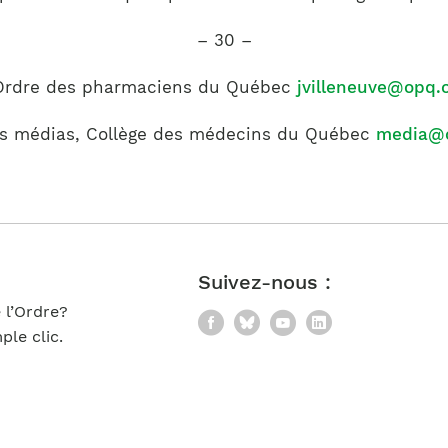
– 30 –
, Ordre des pharmaciens du Québec
jvilleneuve@opq.
ions médias, Collège des médecins du Québec
media@
Suivez-nous :
 l’Ordre?
Facebook
Bluesky
YouTube
LinkedIn
le clic.