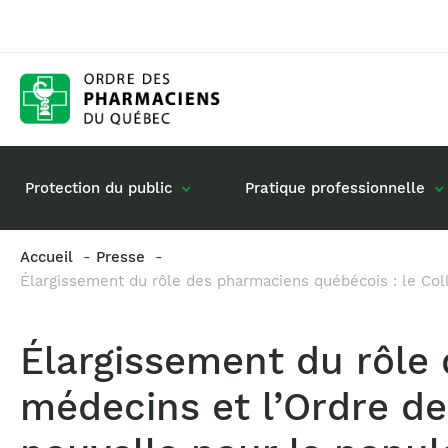
Protection du public
Pratique professionnelle
Accueil
Presse
Élargissement du rôle des pharmaciens québécois : le Col
Gestion de mon dossier
Rôle du pharmacie
Retour à la pratique
Vos questions : de
Élargissement du rôle 
Exercice en société
Commande de matériel
médecins et l’Ordre d