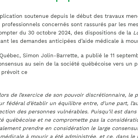
Notre équipe
France)
mplication soutenue depuis le début des travaux men
 professionnels concernés sont rassurés par les mesu
 compter du 30 octobre 2024, des dispositions de la
L
ant les demandes anticipées d’aide médicale à mou
 Québec, Simon Jolin-Barrette, a publié le 11 septe
onsensus au sein de la société québécoise vers un pl
 prévoit ce
rs de l’exercice de son pouvoir discrétionnaire, le 
ur fédéral d’établir un équilibre entre, d’une part, 
tection des personnes vulnérables. Puisqu’il est dans l
été québécoise et ne compromette pas la considération
également prendre en considération le large consensu
 médicale à mourir a été administrée, et ce, dans le