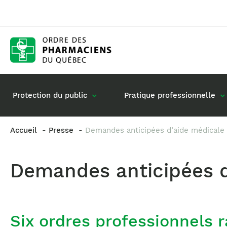
Protection du public
Pratique professionnelle
Accueil
Presse
Demandes anticipées d’aide médicale 
Gestion de mon dossier
Rôle du pharmacie
Demandes anticipées d
Retour à la pratique
Vos questions : de
Exercice en société
Commande de matériel
Six ordres professionnels 