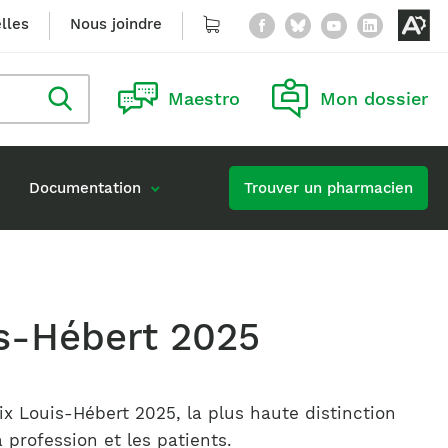
Facebook
Bluesky
YouTube
Linke
lles
Nous joindre
Panier
Ou
le
Rechercher
Maestro
Mon dossier
m
dans
le
blogue
de
na
Documentation
Trouver un pharmacien
ac
Carrières à l’Ordre
Accès à l’information
continue obligatoire
Publier une offre d’emploi
e
is-Hébert 2025
ion d’une formation
ix Louis-Hébert 2025, la plus haute distinction
profession et les patients.