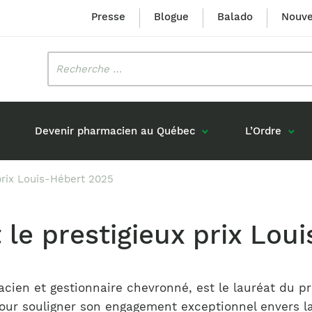
Presse
Blogue
Balado
Nouve
Rechercher
:
Devenir pharmacien au Québec
L’Ordre
 prix Louis-Hébert 2025
Mission et valeurs
Prix Louis-Hébert
Formation 
n
Étudiants formés au Québec
Gouvernance
Prix Innovation Janine-Matt
t le prestigieux prix Lou
Accréditat
s réponses
Diplômés au Canada (hors Québec)
Histoire
Mérite du CIQ
ou pharmaciens canadiens
Identité visuelle
Fellow
Diplômés en France
cien et gestionnaire chevronné, est le lauréat du pr
Déclaration des services
Diplômés à l’international (excluant la
ur souligner son engagement exceptionnel envers la 