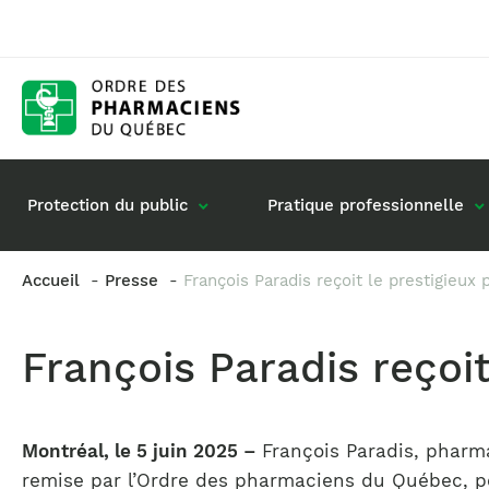
Protection du public
Pratique professionnelle
Accueil
Presse
François Paradis reçoit le prestigieux
Gestion de mon dossier
Rôle du pharmacie
François Paradis reçoi
Retour à la pratique
Vos questions : de
Exercice en société
Commande de matériel
Montréal, le 5 juin 2025 –
François Paradis, pharma
remise par l’Ordre des pharmaciens du Québec, po