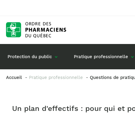
Protection du public
Pratique professionnelle
Accueil
Pratique professionnelle
Questions de pratiq
Gestion de mon dossier
Rôle du pharmacie
Retour à la pratique
Vos questions : de
Un plan d'effectifs : pour qui et 
Exercice en société
Commande de matériel