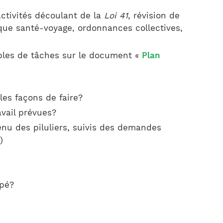
 activités découlant de la
Loi 41
, révision de
ique santé-voyage, ordonnances collectives,
mples de tâches sur le document «
Plan
les façons de faire?
avail prévues?
enu des piluliers, suivis des demandes
)
upé?