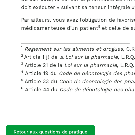
doit exécuter « suivant sa teneur intégrale »
Par ailleurs, vous avez l’obligation de favor
5
médicamenteuse d’un patient
et celle de s
________________________________________
1
Règlement sur les aliments et drogues
, C.R
2
Article 1 j) de la
Loi sur la pharmacie
, L.R.Q
3
Article 21 de la
Loi sur la pharmacie
, L.R.Q
4
Article 19 du
Code de déontologie des pha
5
Article 33 du
Code de déontologie des pha
6
Article 44 du
Code de déontologie des ph
Retour aux questions de pratique