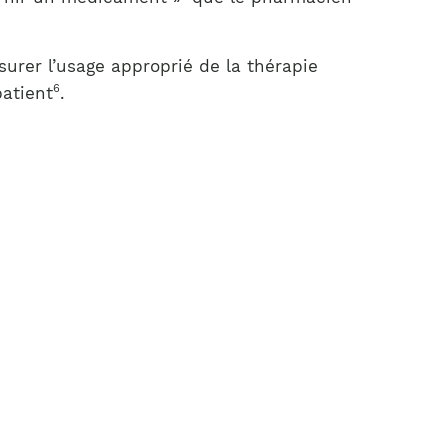
ssurer l’usage approprié de la thérapie
6
patient
.