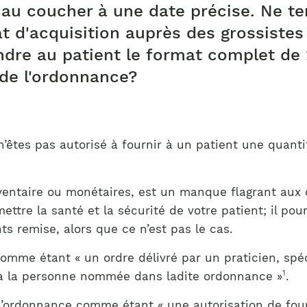
Notre équipe
au coucher à une date précise. Ne te
France)
at d'acquisition auprès des grossist
endre au patient le format complet de
 de l'ordonnance?
’êtes pas autorisé à fournir à un patient une quant
ventaire ou monétaires, est un manque flagrant aux o
tre la santé et la sécurité de votre patient; il pourr
 remise, alors que ce n’est pas le cas.
comme étant « un ordre délivré par un praticien, sp
1
à la personne nommée dans ladite ordonnance »
.
 l’ordonnance comme étant « une autorisation de fo