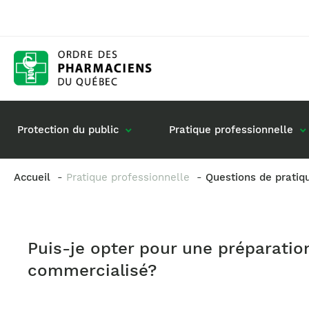
Protection du public
Pratique professionnelle
Accueil
Pratique professionnelle
Questions de pratiq
Gestion de mon dossier
Rôle du pharmacie
Retour à la pratique
Vos questions : de
Puis-je opter pour une préparatio
Exercice en société
commercialisé?
Commande de matériel