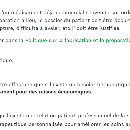
Notre équipe
France)
 d’un médicament déjà commercialisé (vendu sur ord
aration a lieu, le dossier du patient doit être docum
1
ure, difficulté à avaler, etc.)
doit être justifiée.
er dans la
Politique sur la fabrication et la prépara
tique.
re effectuée que s’il existe un besoin thérapeutiqu
quement pour des raisons économiques
.
’il existe une relation patient-professionnel de la s
érapeutique personnalisée pour améliorer les soins a