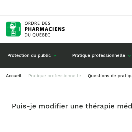
Protection du public
Pratique professionnelle
Accueil
Pratique professionnelle
Questions de pratiq
Gestion de mon dossier
Rôle du pharmacie
Retour à la pratique
Vos questions : de
Puis-je modifier une thérapie m
Exercice en société
Commande de matériel