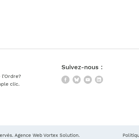
Suivez-nous :
 l’Ordre?
Facebook
Bluesky
YouTube
LinkedIn
le clic.
servés.
Agence Web Vortex Solution.
Politiq