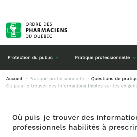
Protection du public
Pratique professionnelle
Accueil
Pratique professionnelle
Questions de pratiq
Où puis-je trouver des informations fiables sur les exigen
Gestion de mon dossier
Rôle du pharmacie
Retour à la pratique
Vos questions : de
Exercice en société
Où puis-je trouver des information
Commande de matériel
professionnels habilités à prescri