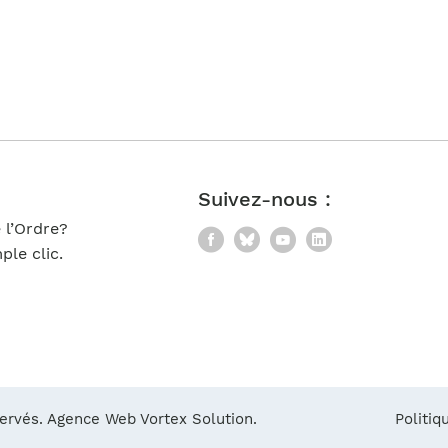
Suivez-nous :
 l’Ordre?
Facebook
Bluesky
YouTube
LinkedIn
le clic.
servés.
Agence Web Vortex Solution.
Politiq