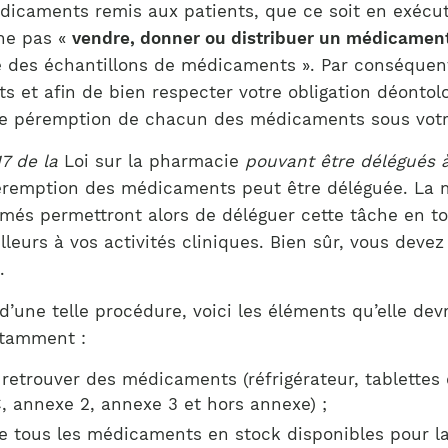
Notre équipe
s médicaments remis aux patients, que ce soit en exé
France)
 ne pas «
vendre, donner ou distribuer un médicamen
re des échantillons de médicaments ». Par conséquen
s et afin de bien respecter votre obligation déontolo
e péremption de chacun des médicaments sous votre c
 17 de la
Loi sur la pharmacie
pouvant être délégués 
péremption des médicaments peut être déléguée. La m
s permettront alors de déléguer cette tâche en tou
lleurs à vos activités cliniques. Bien sûr, vous deve
.
d’une telle procédure, voici les éléments qu’elle de
otamment :
t retrouver des médicaments (réfrigérateur, tablettes
\C, annexe 2, annexe 3 et hors annexe) ;
ue tous les médicaments en stock disponibles pour l