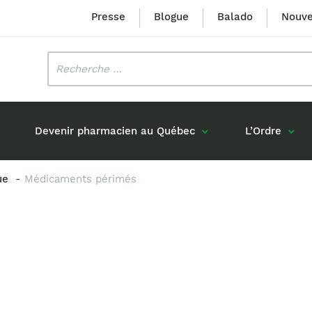
Presse
Blogue
Balado
Nouve
Rechercher
:
Devenir pharmacien au Québec
L’Ordre
ue
Médicaments périmés
Mission et valeurs
Prix Louis-Hébert
Formation 
n
Étudiants formés au Québec
Gouvernance
Prix Innovation Janine-Matt
Accréditat
s réponses
Diplômés au Canada (hors Québec)
Histoire
Mérite du CIQ
ou pharmaciens canadiens
Identité visuelle
Fellow
Diplômés en France
Déclaration des services
Diplômés à l’international (excluant la