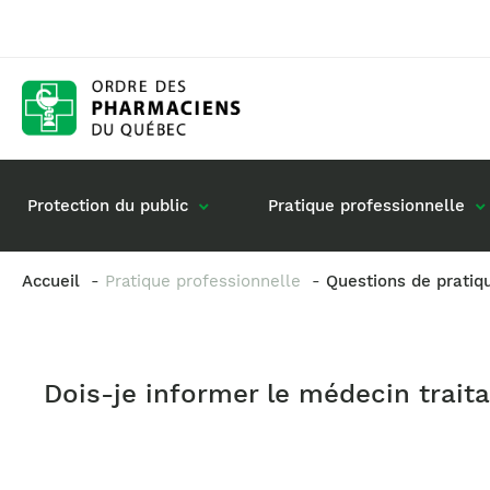
Protection du public
Pratique professionnelle
Accueil
Pratique professionnelle
Questions de pratiq
Gestion de mon dossier
Rôle du pharmacie
Retour à la pratique
Vos questions : de
Dois-je informer le médecin traita
Exercice en société
Commande de matériel