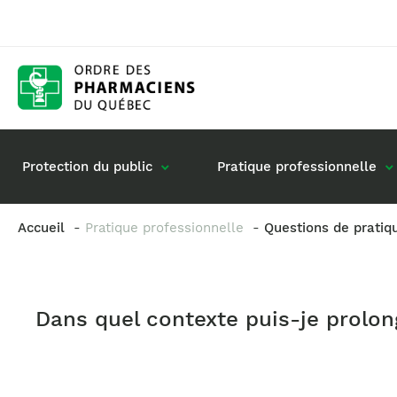
Protection du public
Pratique professionnelle
Accueil
Pratique professionnelle
Questions de pratiq
Gestion de mon dossier
Rôle du pharmacie
Retour à la pratique
Vos questions : de
Dans quel contexte puis-je prolo
Exercice en société
Commande de matériel