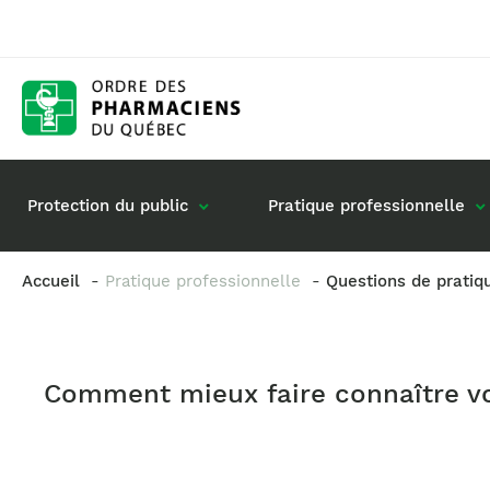
Protection du public
Pratique professionnelle
Accueil
Pratique professionnelle
Questions de pratiq
Gestion de mon dossier
Rôle du pharmacie
Retour à la pratique
Vos questions : de
Comment mieux faire connaître vos
Exercice en société
Commande de matériel