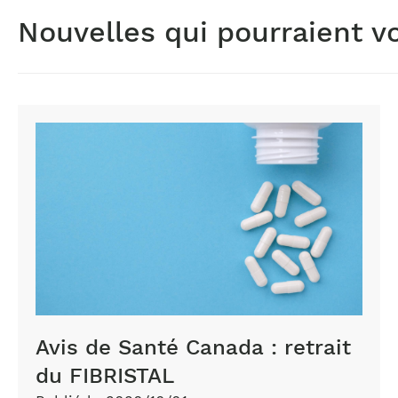
Nouvelles qui pourraient v
White
capsules
falling
from
the
white
bottle
on
blue
Avis de Santé Canada : retrait
paper
du FIBRISTAL
background.
Concept