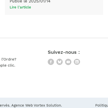
Publié le 2025/01/14
Lire l'article
Suivez-nous :
 l’Ordre?
Facebook
Bluesky
YouTube
LinkedIn
le clic.
servés.
Agence Web Vortex Solution.
Politiq