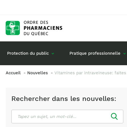
Protection du public
Pratique professionnelle
Accueil
Nouvelles
Vitamines par intraveineuse: faites
Gestion de mon dossier
Rôle du pharmacie
Retour à la pratique
Vos questions : de
Rechercher dans les nouvelles:
Exercice en société
Commande de matériel
Rechercher