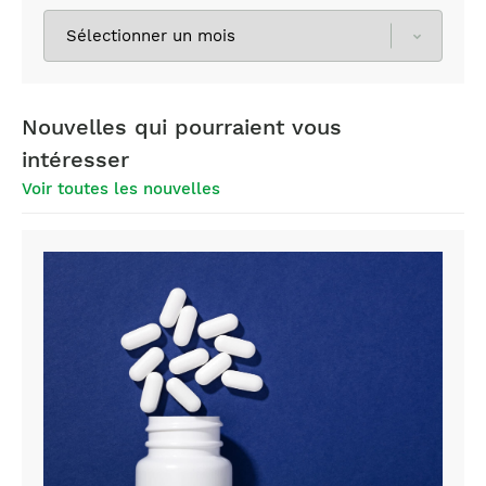
Sélectionnez
les
archives
Nouvelles qui pourraient vous
intéresser
Voir toutes les nouvelles