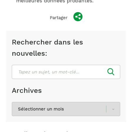
meilleures données probantes.
Partager
Rechercher dans les
nouvelles:
Rechercher
Archives
Sélectionnez
les
archives