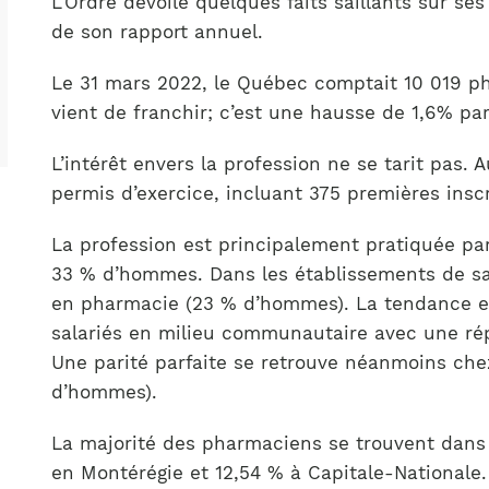
L’Ordre dévoile quelques faits saillants sur se
Notre équipe
France)
de son rapport annuel.
Le 31 mars 2022, le Québec comptait 10 019 ph
vient de franchir; c’est une hausse de 1,6% par
L’intérêt envers la profession ne se tarit pas.
permis d’exercice, incluant 375 premières insc
La profession est principalement pratiquée pa
33 % d’hommes. Dans les établissements de san
en pharmacie (23 % d’hommes). La tendance e
salariés en milieu communautaire avec une ré
Une parité parfaite se retrouve néanmoins che
d’hommes).
La majorité des pharmaciens se trouvent dans l
en Montérégie et 12,54 % à Capitale-National