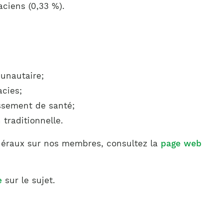
ciens (0,33 %).
unautaire;
cies;
issement de santé;
traditionnelle.
énéraux sur nos membres, consultez la
page web
e
sur le sujet.