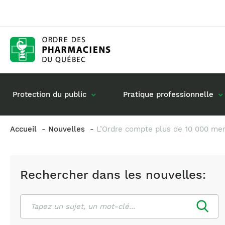
Protection du public
Pratique professionnelle
Accueil
Nouvelles
L’Ordre compte plus de 10 000 me
Gestion de mon dossier
Rôle du pharmacie
Retour à la pratique
Vos questions : de
Rechercher dans les nouvelles:
Exercice en société
Commande de matériel
Rechercher