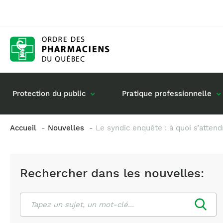
Protection du public
Pratique professionnelle
Accueil
Nouvelles
Le syndic enquête : à quoi s’attend
Gestion de mon dossier
Rôle du pharmacie
Retour à la pratique
Vos questions : de
Rechercher dans les nouvelles:
Exercice en société
Commande de matériel
Rechercher