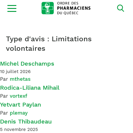
Ouvrir
la
navigation
du
site
Type d'avis :
Limitations
volontaires
Michel Deschamps
10 juillet 2026
Par
mthetas
Rodica-Liliana Mihail
Par
vortexf
Yetvart Paylan
Par
plemay
Denis Thibaudeau
5 novembre 2025