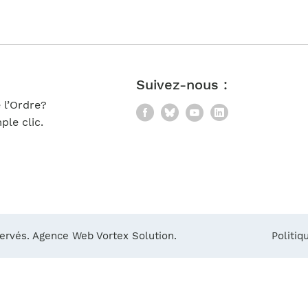
Notre équipe
France)
Suivez-nous :
 l’Ordre?
Facebook
Bluesky
YouTube
LinkedIn
le clic.
servés.
Agence Web Vortex Solution.
Politiq