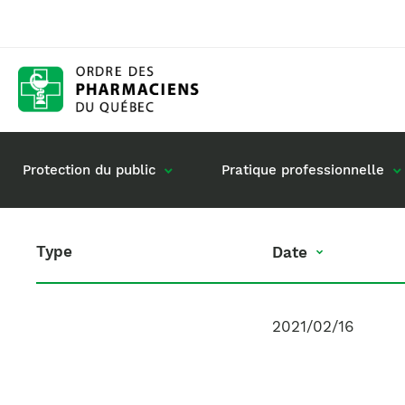
Protection du public
Pratique professionnelle
Type
Date
Date
Gestion de mon dossier
Rôle du pharmacie
Retour à la pratique
Vos questions : de
Exercice en société
2021/02/16
Commande de matériel