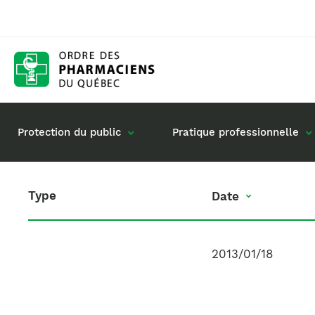
Protection du public
Pratique professionnelle
Type
Date
Date
Gestion de mon dossier
Rôle du pharmacie
Retour à la pratique
Vos questions : de
Exercice en société
2013/01/18
Commande de matériel