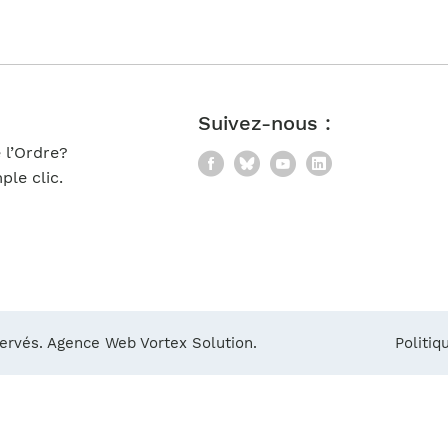
Notre équipe
France)
Suivez-nous :
 l’Ordre?
Facebook
Bluesky
YouTube
LinkedIn
le clic.
servés.
Agence Web Vortex Solution.
Politiq