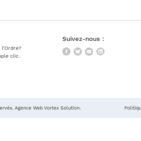
Notre équipe
France)
Suivez-nous :
 l’Ordre?
Facebook
Bluesky
YouTube
LinkedIn
le clic.
servés.
Agence Web Vortex Solution.
Politiq