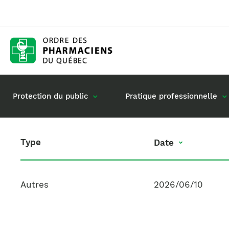
Protection du public
Pratique professionnelle
Type
Date
Date
Gestion de mon dossier
Rôle du pharmacie
Retour à la pratique
Vos questions : de
Exercice en société
Autres
2026/06/10
Commande de matériel