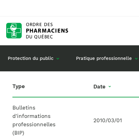
Protection du public
Pratique professionnelle
Type
Date
Date
Gestion de mon dossier
Rôle du pharmacie
Retour à la pratique
Vos questions : de
Bulletins
Exercice en société
d'informations
2010/03/01
Commande de matériel
professionnelles
(BIP)