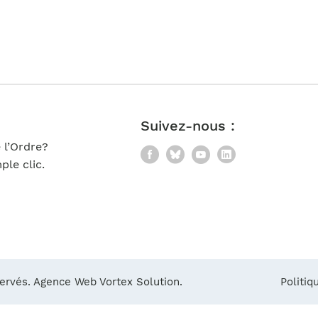
Notre équipe
France)
Suivez-nous :
 l’Ordre?
Facebook
Bluesky
YouTube
LinkedIn
le clic.
servés.
Agence Web Vortex Solution.
Politiq