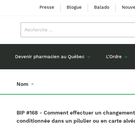
Presse
Blogue
Balado
Nouve
Rechercher
:
Devenir pharmacien au Québec
L’Ordre
Nom
Nom
Mission et valeurs
Prix Louis-Hébert
Formation 
n
Étudiants formés au Québec
Gouvernance
Prix Innovation Janine-Matt
Accréditat
s réponses
Diplômés au Canada (hors Québec)
Histoire
Mérite du CIQ
ou pharmaciens canadiens
BIP #168 - Comment effectuer un changement 
Identité visuelle
Fellow
conditionnée dans un pilulier ou en carte alvé
Diplômés en France
Déclaration des services
Diplômés à l’international (excluant la