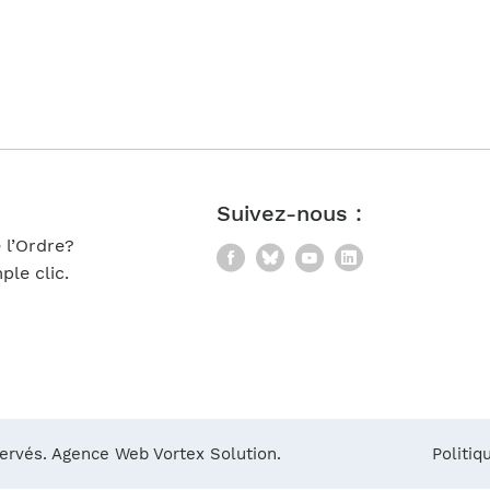
Notre équipe
France)
Suivez-nous :
 l’Ordre?
Facebook
Bluesky
YouTube
LinkedIn
le clic.
servés.
Agence Web Vortex Solution.
Politiq