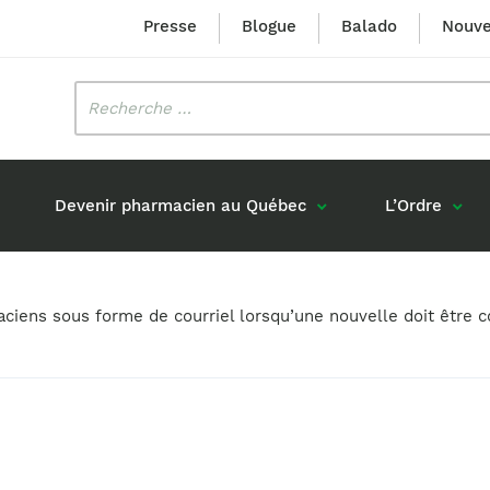
Presse
Blogue
Balado
Nouve
Rechercher
:
Devenir pharmacien au Québec
L’Ordre
Mission et valeurs
Prix Louis-Hébert
maciens sous forme de courriel lorsqu’une nouvelle doit êtr
Formation 
n
Étudiants formés au Québec
Gouvernance
Prix Innovation Janine-Matt
Accréditat
s réponses
Diplômés au Canada (hors Québec)
Histoire
Mérite du CIQ
ou pharmaciens canadiens
Identité visuelle
Fellow
Diplômés en France
Déclaration des services
Diplômés à l’international (excluant la