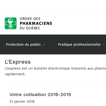
Protection du public
Pratique professionnelle
L'Express
L’express est un bulletin électronique transmis aux phar
Gestion de mon dossier
Rôle du pharmacie
rapidement.
Retour à la pratique
Vos questions : de
Exercice en société
Commande de matériel
Votre cotisation 2018-2019
31 janvier 2018