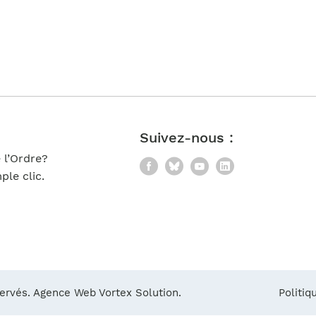
Notre équipe
France)
Suivez-nous :
 l’Ordre?
Facebook
Bluesky
YouTube
LinkedIn
le clic.
servés.
Agence Web Vortex Solution.
Politiq