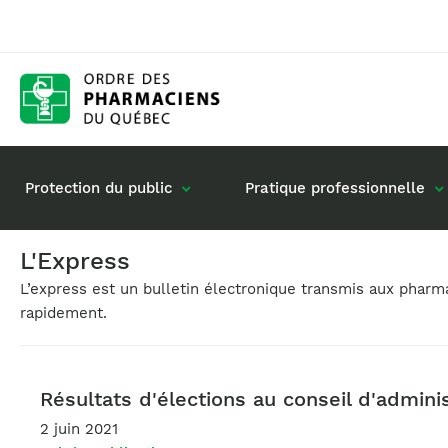
Protection du public
Pratique professionnelle
L'Express
L’express est un bulletin électronique transmis aux phar
Gestion de mon dossier
Rôle du pharmacie
rapidement.
Retour à la pratique
Vos questions : de
Exercice en société
Commande de matériel
Résultats d'élections au conseil d'adminis
2 juin 2021