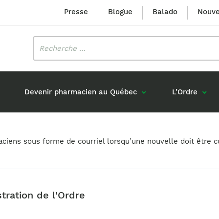
Presse
Blogue
Balado
Nouve
Rechercher
:
Devenir pharmacien au Québec
L’Ordre
Mission et valeurs
Prix Louis-Hébert
maciens sous forme de courriel lorsqu’une nouvelle doit êtr
Formation 
n
Étudiants formés au Québec
Gouvernance
Prix Innovation Janine-Matt
Accréditat
s réponses
Diplômés au Canada (hors Québec)
Histoire
Mérite du CIQ
ou pharmaciens canadiens
Identité visuelle
Fellow
tration de l'Ordre
Diplômés en France
Déclaration des services
Diplômés à l’international (excluant la