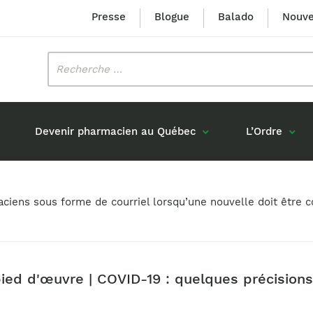
Presse
Blogue
Balado
Nouve
Rechercher
:
Devenir pharmacien au Québec
L’Ordre
Mission et valeurs
Prix Louis-Hébert
maciens sous forme de courriel lorsqu’une nouvelle doit êtr
Formation 
n
Étudiants formés au Québec
Gouvernance
Prix Innovation Janine-Matt
Accréditat
s réponses
Diplômés au Canada (hors Québec)
Histoire
Mérite du CIQ
ou pharmaciens canadiens
Identité visuelle
Fellow
pied d'œuvre | COVID-19 : quelques précisions
Diplômés en France
Déclaration des services
Diplômés à l’international (excluant la