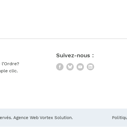
Notre équipe
France)
Suivez-nous :
 l’Ordre?
Facebook
Bluesky
YouTube
LinkedIn
le clic.
servés.
Agence Web Vortex Solution.
Politiq