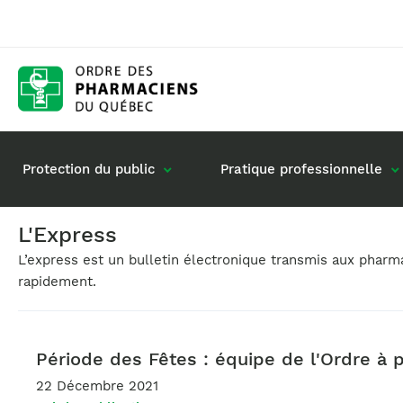
Protection du public
Pratique professionnelle
L'Express
L’express est un bulletin électronique transmis aux phar
Gestion de mon dossier
Rôle du pharmacie
rapidement.
Retour à la pratique
Vos questions : de
Exercice en société
Commande de matériel
Période des Fêtes : équipe de l'Ordre à 
22 Décembre 2021