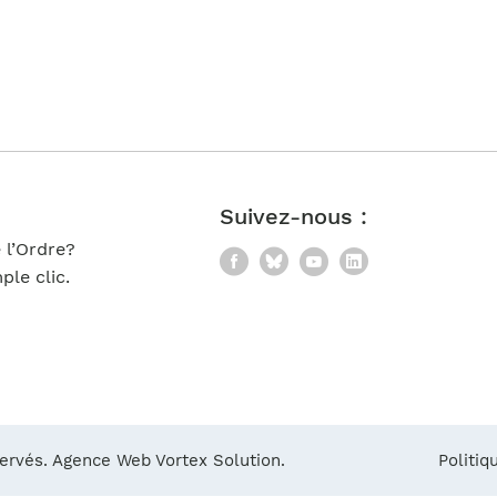
Notre équipe
France)
Suivez-nous :
 l’Ordre?
Facebook
Bluesky
YouTube
LinkedIn
le clic.
servés.
Agence Web Vortex Solution.
Politiq