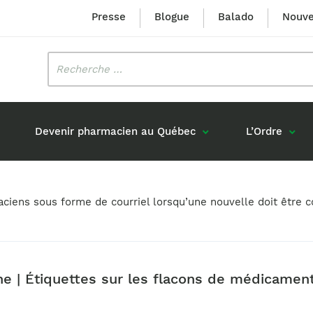
Presse
Blogue
Balado
Nouve
Rechercher
:
Devenir pharmacien au Québec
L’Ordre
Mission et valeurs
Prix Louis-Hébert
maciens sous forme de courriel lorsqu’une nouvelle doit êtr
Formation 
n
Étudiants formés au Québec
Gouvernance
Prix Innovation Janine-Matt
Accréditat
s réponses
Diplômés au Canada (hors Québec)
Histoire
Mérite du CIQ
ou pharmaciens canadiens
Identité visuelle
Fellow
ine | Étiquettes sur les flacons de médicamen
Diplômés en France
Déclaration des services
Diplômés à l’international (excluant la