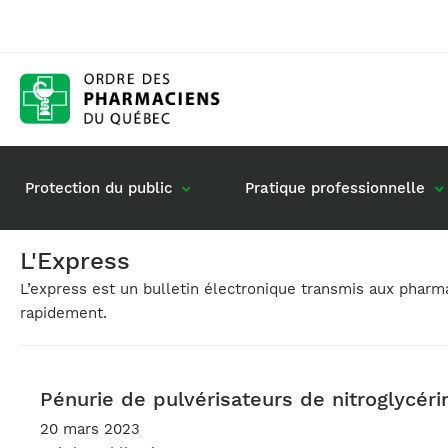
Protection du public
Pratique professionnelle
L'Express
L’express est un bulletin électronique transmis aux phar
Gestion de mon dossier
Rôle du pharmacie
rapidement.
Retour à la pratique
Vos questions : de
Exercice en société
Commande de matériel
Pénurie de pulvérisateurs de nitroglycér
20 mars 2023