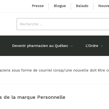
Presse
Blogue
Balado
Nouve
Rechercher
:
Devenir pharmacien au Québec
L’Ordre
Mission et valeurs
Prix Louis-Hébert
maciens sous forme de courriel lorsqu’une nouvelle doit êtr
Formation 
n
Étudiants formés au Québec
Gouvernance
Prix Innovation Janine-Matt
Accréditat
s réponses
Diplômés au Canada (hors Québec)
Histoire
Mérite du CIQ
ou pharmaciens canadiens
Identité visuelle
Fellow
ts de la marque Personnelle
Diplômés en France
Déclaration des services
Diplômés à l’international (excluant la