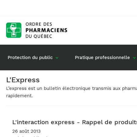
Protection du public
Pratique professionnelle
L'Express
L’express est un bulletin électronique transmis aux phar
Gestion de mon dossier
Rôle du pharmacie
rapidement.
Retour à la pratique
Vos questions : de
Exercice en société
Commande de matériel
L'interaction express - Rappel de produi
26 août 2013