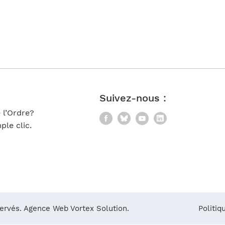
Notre équipe
France)
Suivez-nous :
 l’Ordre?
Facebook
Bluesky
YouTube
LinkedIn
le clic.
servés.
Agence Web Vortex Solution.
Politiq