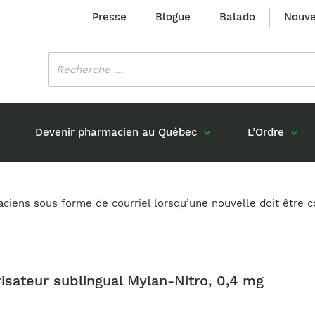
Presse
Blogue
Balado
Nouve
Rechercher
:
Devenir pharmacien au Québec
L’Ordre
Mission et valeurs
Prix Louis-Hébert
maciens sous forme de courriel lorsqu’une nouvelle doit êtr
Formation 
n
Étudiants formés au Québec
Gouvernance
Prix Innovation Janine-Matt
Accréditat
s réponses
Diplômés au Canada (hors Québec)
Histoire
Mérite du CIQ
ou pharmaciens canadiens
Identité visuelle
Fellow
risateur sublingual Mylan-Nitro, 0,4 mg
Diplômés en France
Déclaration des services
Diplômés à l’international (excluant la