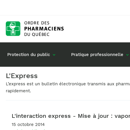
Protection du public
Pratique professionnelle
L'Express
L’express est un bulletin électronique transmis aux phar
Gestion de mon dossier
Rôle du pharmacie
rapidement.
Retour à la pratique
Vos questions : de
Exercice en société
Commande de matériel
L'interaction express - Mise à jour : vapo
15 octobre 2014