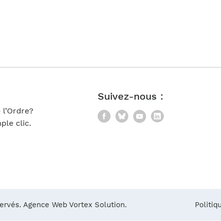
Notre équipe
France)
Suivez-nous :
 l’Ordre?
Facebook
Bluesky
YouTube
LinkedIn
le clic.
servés.
Agence Web Vortex Solution.
Politiq