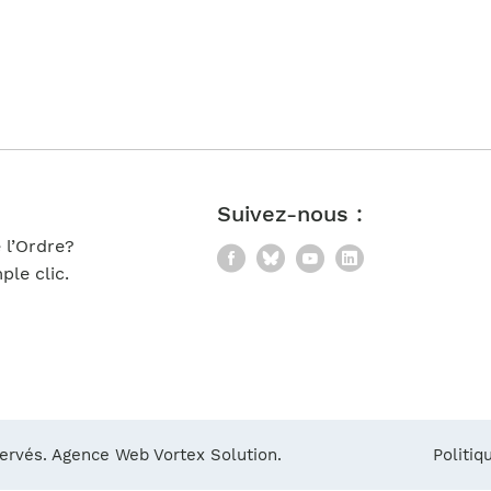
Notre équipe
France)
Suivez-nous :
 l’Ordre?
Facebook
Bluesky
YouTube
LinkedIn
le clic.
servés.
Agence Web Vortex Solution.
Politiq