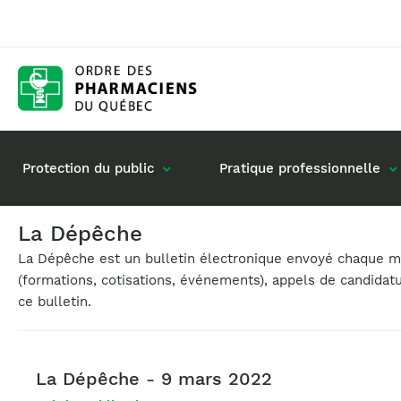
Protection du public
Pratique professionnelle
La Dépêche
La Dépêche est un bulletin électronique envoyé chaque moi
Gestion de mon dossier
Rôle du pharmacie
(formations, cotisations, événements), appels de candidat
Retour à la pratique
Vos questions : de
ce bulletin.
Exercice en société
Commande de matériel
La Dépêche - 9 mars 2022