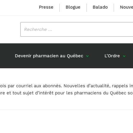
Presse
Blogue
Balado
Nouve
Rechercher
:
Devenir pharmacien au Québec
L’Ordre
Mission et valeurs
Prix Louis-Hébert
s par courriel aux abonnés. Nouvelles d’actualité, rappels i
Formation 
n
Étudiants formés au Québec
ure et tout sujet d’intérêt pour les pharmaciens du Québec s
Gouvernance
Prix Innovation Janine-Matt
Accréditat
s réponses
Diplômés au Canada (hors Québec)
Histoire
Mérite du CIQ
ou pharmaciens canadiens
Identité visuelle
Fellow
Diplômés en France
Déclaration des services
Diplômés à l’international (excluant la