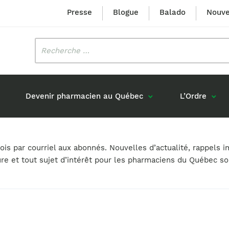
Presse
Blogue
Balado
Nouve
Rechercher
:
Devenir pharmacien au Québec
L’Ordre
Mission et valeurs
Prix Louis-Hébert
s par courriel aux abonnés. Nouvelles d’actualité, rappels i
Formation 
n
Étudiants formés au Québec
ure et tout sujet d’intérêt pour les pharmaciens du Québec s
Gouvernance
Prix Innovation Janine-Matt
Accréditat
s réponses
Diplômés au Canada (hors Québec)
Histoire
Mérite du CIQ
ou pharmaciens canadiens
Identité visuelle
Fellow
Diplômés en France
Déclaration des services
Diplômés à l’international (excluant la