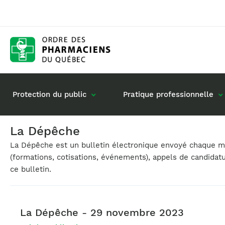
Protection du public
Pratique professionnelle
La Dépêche
La Dépêche est un bulletin électronique envoyé chaque moi
Gestion de mon dossier
Rôle du pharmacie
(formations, cotisations, événements), appels de candidat
Retour à la pratique
Vos questions : de
ce bulletin.
Exercice en société
Commande de matériel
La Dépêche - 29 novembre 2023