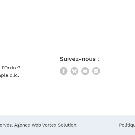
Notre équipe
France)
Suivez-nous :
 l’Ordre?
Facebook
Bluesky
YouTube
LinkedIn
le clic.
servés.
Agence Web Vortex Solution.
Politiq