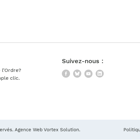
Notre équipe
France)
Suivez-nous :
 l’Ordre?
Facebook
Bluesky
YouTube
LinkedIn
le clic.
servés.
Agence Web Vortex Solution.
Politiq