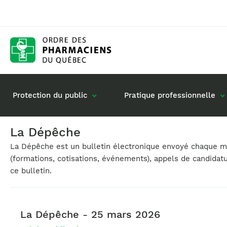
Protection du public
Pratique professionnelle
La Dépêche
La Dépêche est un bulletin électronique envoyé chaque moi
Gestion de mon dossier
Rôle du pharmacie
(formations, cotisations, événements), appels de candidat
Retour à la pratique
Vos questions : de
ce bulletin.
Exercice en société
Commande de matériel
La Dépêche - 25 mars 2026