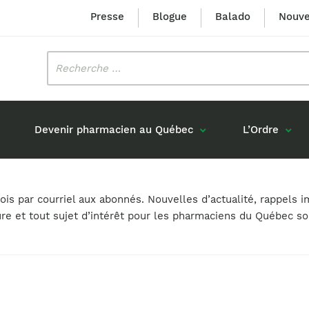
Presse
Blogue
Balado
Nouve
Rechercher
:
Devenir pharmacien au Québec
L’Ordre
Mission et valeurs
Prix Louis-Hébert
s par courriel aux abonnés. Nouvelles d’actualité, rappels i
Formation 
n
Étudiants formés au Québec
ure et tout sujet d’intérêt pour les pharmaciens du Québec s
Gouvernance
Prix Innovation Janine-Matt
Accréditat
s réponses
Diplômés au Canada (hors Québec)
Histoire
Mérite du CIQ
ou pharmaciens canadiens
Identité visuelle
Fellow
Diplômés en France
Déclaration des services
Diplômés à l’international (excluant la