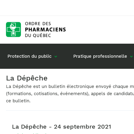
Protection du public
Pratique professionnelle
La Dépêche
La Dépêche est un bulletin électronique envoyé chaque moi
Gestion de mon dossier
Rôle du pharmacie
(formations, cotisations, événements), appels de candidat
Retour à la pratique
Vos questions : de
ce bulletin.
Exercice en société
Commande de matériel
La Dépêche - 24 septembre 2021