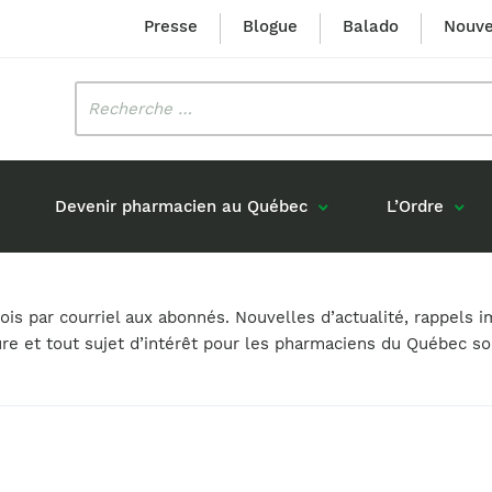
Presse
Blogue
Balado
Nouve
Rechercher
:
Devenir pharmacien au Québec
L’Ordre
Mission et valeurs
Prix Louis-Hébert
s par courriel aux abonnés. Nouvelles d’actualité, rappels i
Formation 
n
Étudiants formés au Québec
ure et tout sujet d’intérêt pour les pharmaciens du Québec s
Gouvernance
Prix Innovation Janine-Matt
Accréditat
s réponses
Diplômés au Canada (hors Québec)
Histoire
Mérite du CIQ
ou pharmaciens canadiens
Identité visuelle
Fellow
Diplômés en France
Déclaration des services
Diplômés à l’international (excluant la