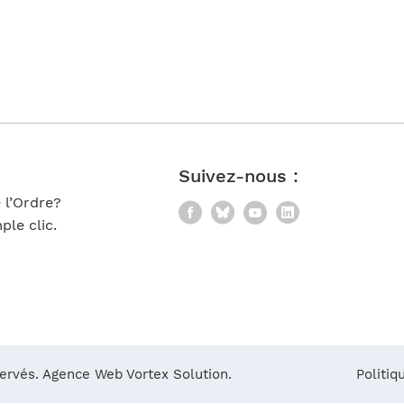
Notre équipe
France)
Suivez-nous :
 l’Ordre?
Facebook
Bluesky
YouTube
LinkedIn
le clic.
servés.
Agence Web Vortex Solution.
Politiq