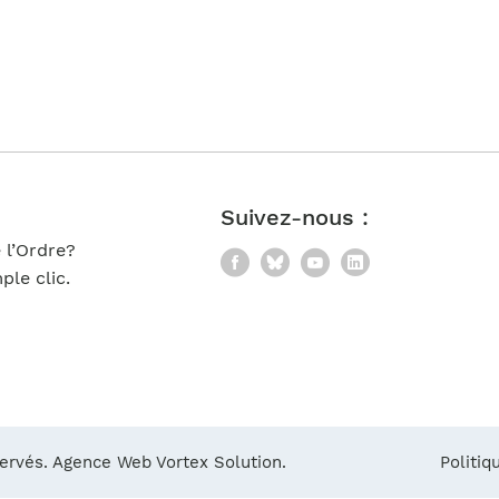
Notre équipe
France)
Suivez-nous :
 l’Ordre?
Facebook
Bluesky
YouTube
LinkedIn
le clic.
servés.
Agence Web Vortex Solution.
Politiq