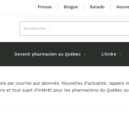
Presse
Blogue
Balado
Nouve
Rechercher
:
Devenir pharmacien au Québec
L’Ordre
Mission et valeurs
Prix Louis-Hébert
s par courriel aux abonnés. Nouvelles d’actualité, rappels i
Formation 
n
Étudiants formés au Québec
ure et tout sujet d’intérêt pour les pharmaciens du Québec s
Gouvernance
Prix Innovation Janine-Matt
Accréditat
s réponses
Diplômés au Canada (hors Québec)
Histoire
Mérite du CIQ
ou pharmaciens canadiens
Identité visuelle
Fellow
Diplômés en France
Déclaration des services
Diplômés à l’international (excluant la