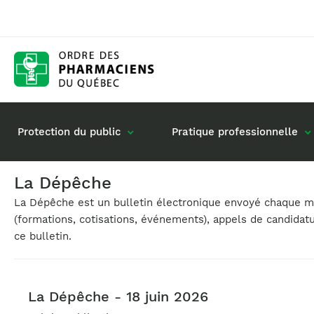
Protection du public
Pratique professionnelle
La Dépêche
La Dépêche est un bulletin électronique envoyé chaque moi
Gestion de mon dossier
Rôle du pharmacie
(formations, cotisations, événements), appels de candidat
Retour à la pratique
Vos questions : de
ce bulletin.
Exercice en société
Commande de matériel
La Dépêche - 18 juin 2026