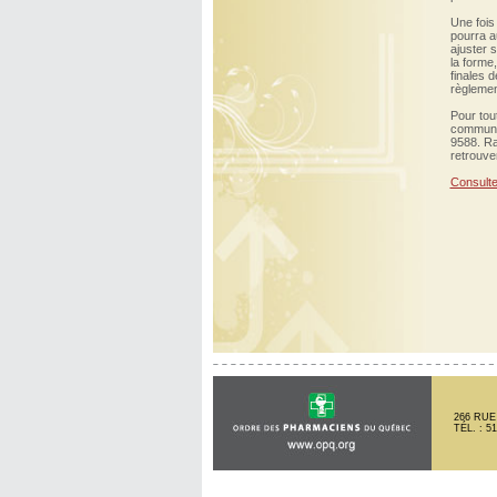
Une fois
pourra au
ajuster 
la forme,
finales 
règlemen
Pour tou
communi
9588. Ra
retrouven
Consulte
266 RUE
TÉL. : 5