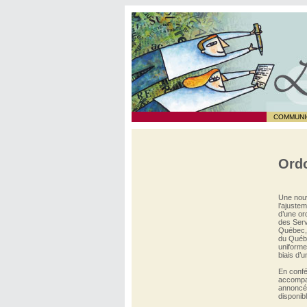
COMMUNI
Ordo
Une nouv
l’ajuste
d’une or
des Serv
Québec, 
du Québe
uniforme
biais d’
En confé
accompag
annoncé 
disponib