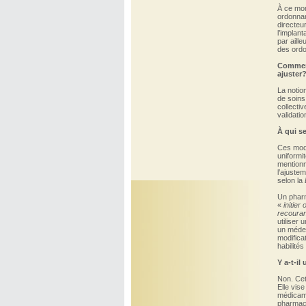
À ce mom
ordonnan
directeur
l’implan
par aille
des ordo
Comment
ajuster
La notion
de soins
collecti
validatio
À qui s
Ces modè
uniformi
mentionn
l’ajuste
selon la
Un pharm
«
initie
recouran
utiliser 
un médec
modifica
habilités
Y a-t-il 
Non. Cet
Elle vis
médicame
pharmac