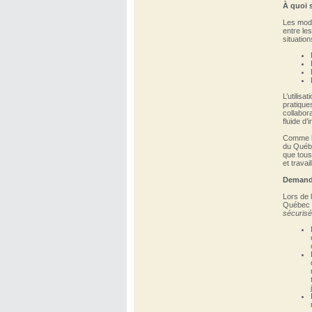
À quoi 
Les modè
entre les
situation
L’utilisa
pratique
collabora
fluide d
Comme l’
du Québe
que tous
et travai
Demande
Lors de 
Québec a
sécuris