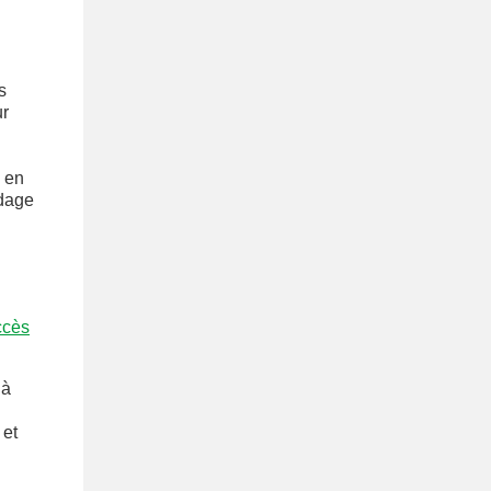
s
ur
 en
ndage
ccès
 à
 et