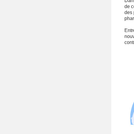
Dans
de c
des 
phar
Entr
nouv
cont