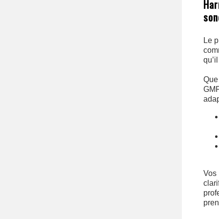
Har
son
Le p
comm
qu’il
Que 
GMF 
adap
Vos 
clar
prof
pren