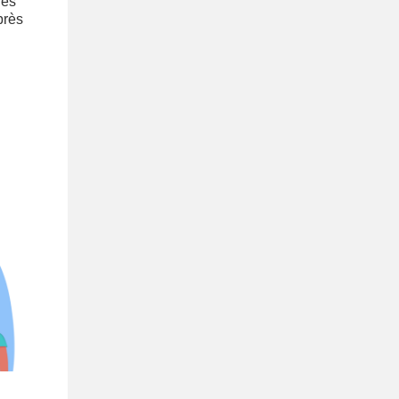
nes
près