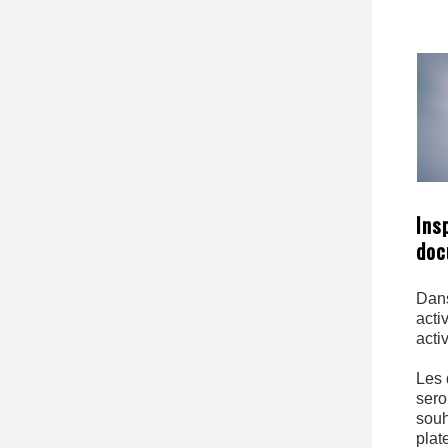
Ins
doc
Dans
acti
acti
Les 
sero
souh
plat