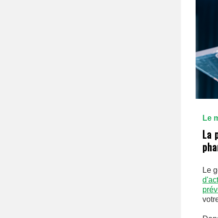
Le m
La 
pha
Le g
d'ac
prév
votr