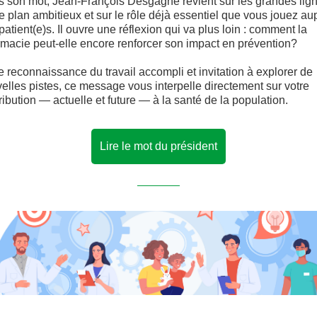
 son mot, Jean-François Desgagné revient sur les grandes lig
e plan ambitieux et sur le rôle déjà essentiel que vous jouez au
patient(e)s. Il ouvre une réflexion qui va plus loin : comment la
macie peut-elle encore renforcer son impact en prévention?
e reconnaissance du travail accompli et invitation à explorer de
elles pistes, ce message vous interpelle directement sur votre
ribution — actuelle et future — à la santé de la population.
Lire le mot du président