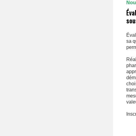
Nouv
Éva
sou
Éval
sa q
perm
Réal
phar
appr
déma
choi
tran
mesu
vale
Insc