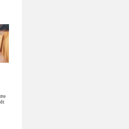
tre
êt