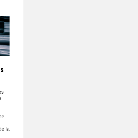
os
es
s
ne
de la