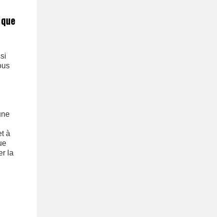
ique
si
ous
une
et à
ue
r la