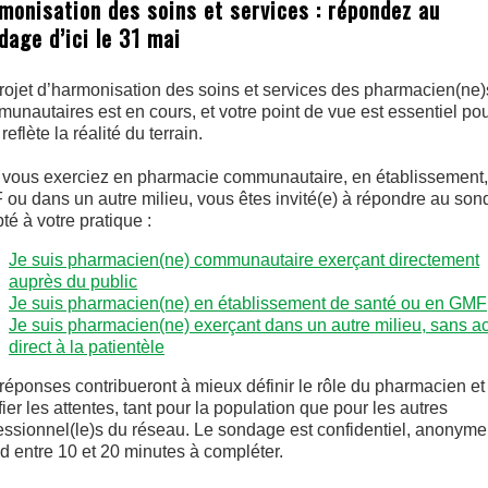
monisation des soins et services : répondez au
dage d’ici le 31 mai
rojet d’harmonisation des soins et services des pharmacien(ne)
unautaires est en cours, et votre point de vue est essentiel po
 reflète la réalité du terrain.
vous exerciez en pharmacie communautaire, en établissement,
ou dans un autre milieu, vous êtes invité(e) à répondre au so
té à votre pratique :
Je suis pharmacien(ne) communautaire exerçant directement
auprès du public
Je suis pharmacien(ne) en établissement de santé ou en GMF
Je suis pharmacien(ne) exerçant dans un autre milieu, sans a
direct à la patientèle
réponses contribueront à mieux définir le rôle du pharmacien et
ifier les attentes, tant pour la population que pour les autres
essionnel(le)s du réseau. Le sondage est confidentiel, anonyme
d entre 10 et 20 minutes à compléter.