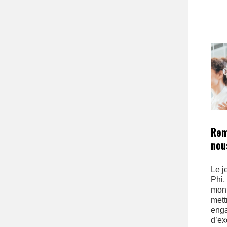
Rem
nou
Le j
Phi,
mont
mett
enga
d’ex