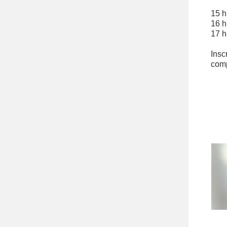
15 h
16 h
17 h
Insc
comp