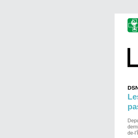
DS
Le
pa
Depu
dern
de-l