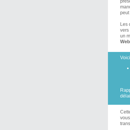
pres
manu
peut
Les 
vers
un m
Web
Voici
Rapp
délai
Cett
vous
tran