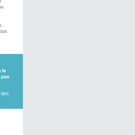
e
on
s
sous
 le
 pas
e des