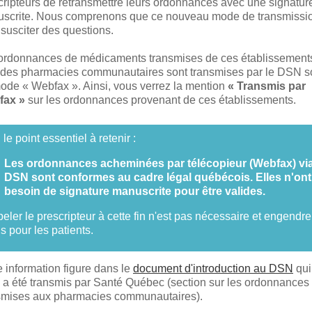
cripteurs de retransmettre leurs ordonnances avec une signatur
scrite. Nous comprenons que ce nouveau mode de transmissi
 susciter des questions.
ordonnances de médicaments transmises de ces établissement
 des pharmacies communautaires sont transmises par le DSN 
ode « Webfax ». Ainsi, vous verrez la mention
« Transmis par
fax »
sur les ordonnances provenant de ces établissements.
 le point essentiel à retenir :
Les ordonnances acheminées par télécopieur (Webfax) via
DSN sont conformes au cadre légal québécois. Elles n'ont
besoin de signature manuscrite pour être valides.
eler le prescripteur à cette fin n'est pas nécessaire et engendr
s pour les patients.
e information figure dans le
document d'introduction au DSN
qui
 a été transmis par Santé Québec (section sur les ordonnances
smises aux pharmacies communautaires).