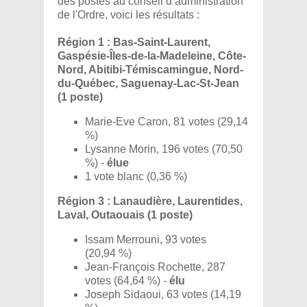
des postes au conseil d’administration
de l'Ordre, voici les résultats :
Région 1 : Bas-Saint-Laurent,
Gaspésie-Îles-de-la-Madeleine, Côte-
Nord, Abitibi-Témiscamingue, Nord-
du-Québec, Saguenay-Lac-St-Jean
(1 poste)
Marie-Eve Caron, 81 votes (29,14
%)
Lysanne Morin, 196 votes (70,50
%) -
élue
1 vote blanc (0,36 %)
Région 3 : Lanaudière, Laurentides,
Laval, Outaouais (1 poste)
Issam Merrouni, 93 votes
(20,94 %)
Jean-François Rochette, 287
votes (64,64 %) -
élu
Joseph Sidaoui, 63 votes (14,19