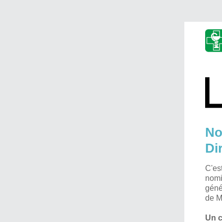
No
Di
C'es
nomi
génér
de M
Un c