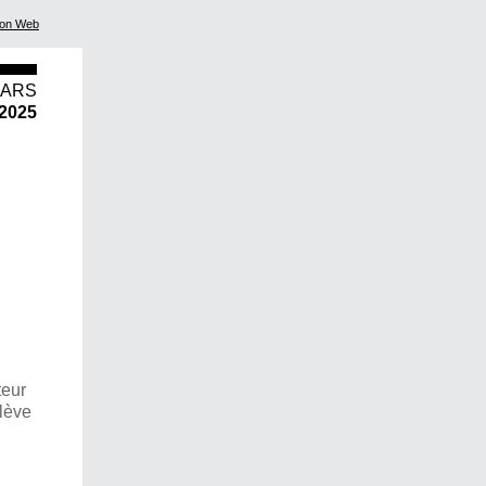
ion Web
MARS
2025
teur
elève