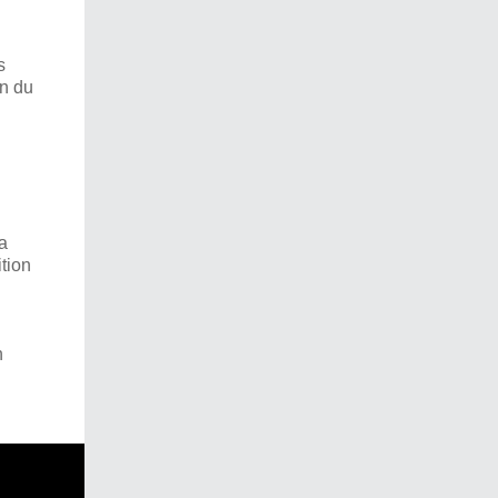
s
on du
a
tion
n