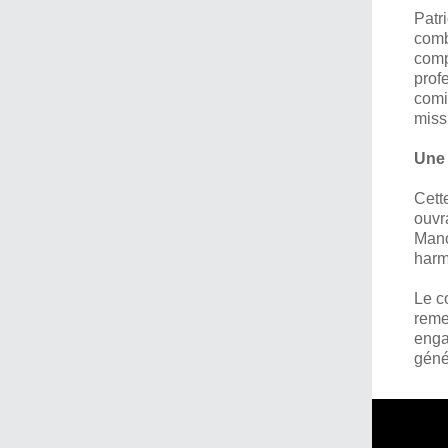
Patr
comb
comp
prof
comi
miss
Une 
Cett
ouvr
Mano
harm
Le co
reme
enga
géné