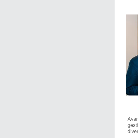
Avan
gest
dive